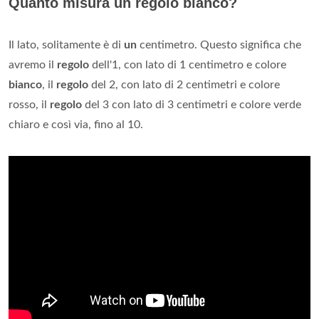
Quanto misura un regolo bianco?
Il lato, solitamente è di
un
centimetro. Questo significa che
avremo il
regolo
dell'1, con lato di 1 centimetro e colore
bianco
, il
regolo
del 2, con lato di 2 centimetri e colore
rosso, il
regolo
del 3 con lato di 3 centimetri e colore verde
chiaro e così via, fino al 10.