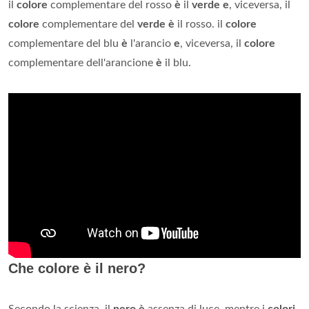
il
colore
complementare del rosso
è
il
verde e
, viceversa, il
colore
complementare del
verde è
il rosso. il
colore
complementare del blu
è
l'arancio
e
, viceversa, il
colore
complementare dell'arancione
è
il blu.
Che colore è il nero?
Secondo la scienza, il
nero è
assenza di luce, mentre i
colori