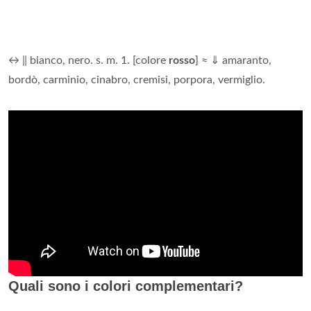
↔ ‖ bianco, nero. s. m. 1. [colore
rosso
] ≈ ⇓ amaranto,
bordò, carminio, cinabro, cremisi, porpora, vermiglio.
Quali sono i colori complementari?