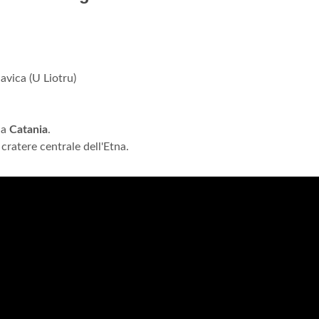
lavica (U Liotru)
 a
Catania
.
 cratere centrale dell'Etna.