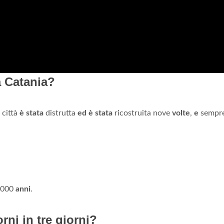
a Catania?
 città
è stata
distrutta
ed è stata
ricostruita nove
volte
,
e
sempre
 2000
anni
.
rni in tre giorni?