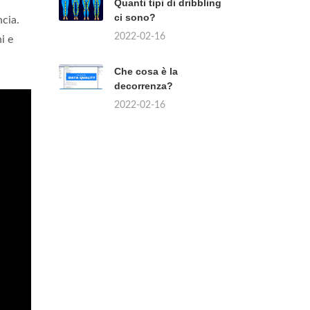
Quanti tipi di dribbling
ci sono?
ncia.
2022-02-16
i e
Che cosa è la
decorrenza?
2022-02-16