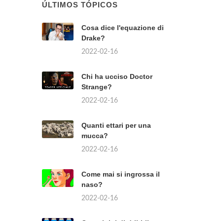
ÚLTIMOS TÓPICOS
Cosa dice l'equazione di
Drake?
2022-02-16
Chi ha ucciso Doctor
Strange?
2022-02-16
Quanti ettari per una
mucca?
2022-02-16
Come mai si ingrossa il
naso?
2022-02-16