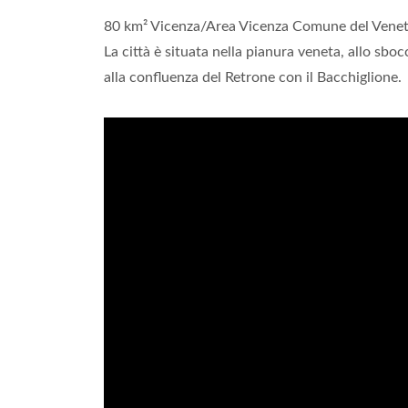
80 km² Vicenza/Area Vicenza Comune del Venet
La città è situata nella pianura veneta, allo sboc
alla confluenza del Retrone con il Bacchiglione.