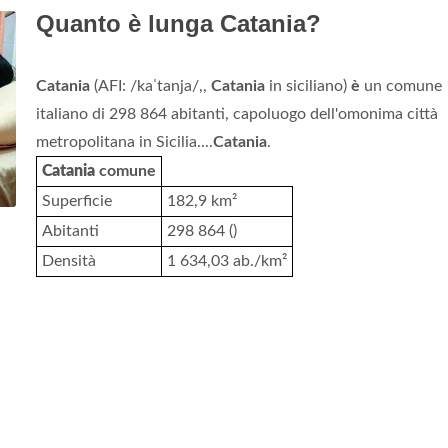
Quanto è lunga Catania?
Catania
(AFI: /kaˈtanja/,,
Catania
in siciliano)
è
un comune
italiano di 298 864 abitanti, capoluogo dell'omonima città
metropolitana in Sicilia....
Catania
.
Catania
comune
Superficie
182,9 km²
Abitanti
298 864 ()
Densità
1 634,03 ab./km²