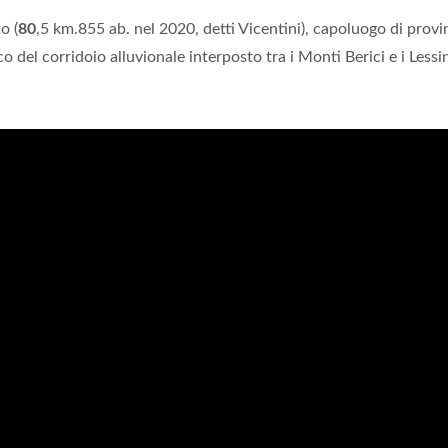
o (
80
,5 km.855 ab. nel 2020, detti Vicentini), capoluogo di provi
co del corridoio alluvionale interposto tra i Monti Berici e i Lessin