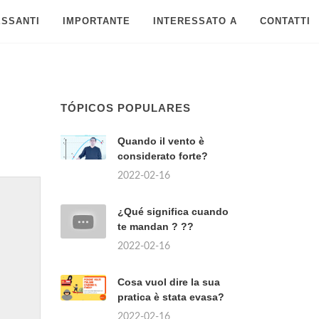
ESSANTI
IMPORTANTE
INTERESSATO A
CONTATTI
TÓPICOS POPULARES
Quando il vento è
considerato forte?
2022-02-16
¿Qué significa cuando
te mandan ? ??
2022-02-16
Cosa vuol dire la sua
pratica è stata evasa?
2022-02-16