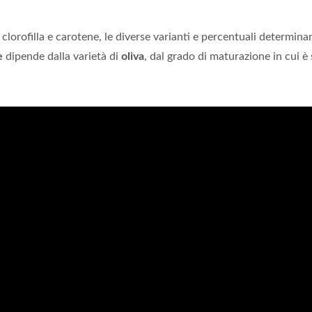
 clorofilla e carotene, le diverse varianti e percentuali determinan
e
dipende dalla varietà di
oliva
, dal grado di maturazione in cui è 