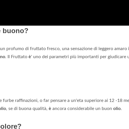
 è buono?
un profumo di fruttato fresco, una sensazione di leggero amaro 
ono
. Il Fruttato
è
' uno dei parametri più importanti per giudicare 
urbe raffinazioni, o far pensare a un'eta superiore ai 12 -18 me
olio
, se di buona qualità,
è
ancora considerabile un buon
olio
.
colore?