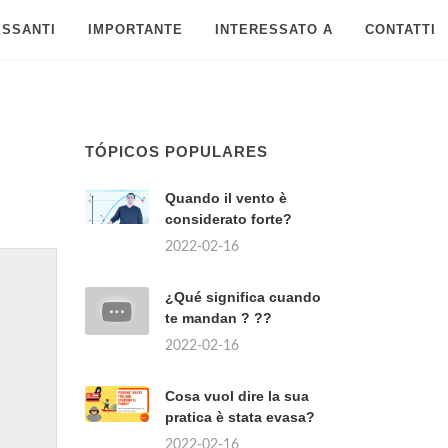
ESSANTI
IMPORTANTE
INTERESSATO A
CONTATTI
TÓPICOS POPULARES
Quando il vento è
considerato forte?
2022-02-16
¿Qué significa cuando
te mandan ? ??
2022-02-16
Cosa vuol dire la sua
pratica è stata evasa?
2022-02-16