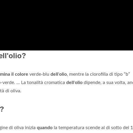
ll'olio?
mina il colore
verde-blu
dell
'
olio
, mentre la clorofilla di tipo “b”
-verde. ... La tonalità cromatica
dell
'
olio
dipende, a sua volta, a
à di oliva.
a?
ine di oliva inizia
quando
la temperatura scende al di sotto dei 