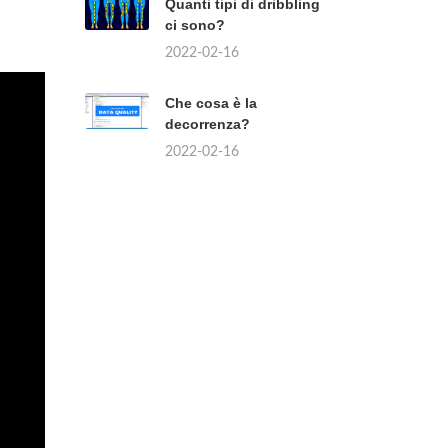
Quanti tipi di dribbling
ci sono?
2022-02-16
Che cosa è la
decorrenza?
2022-02-16