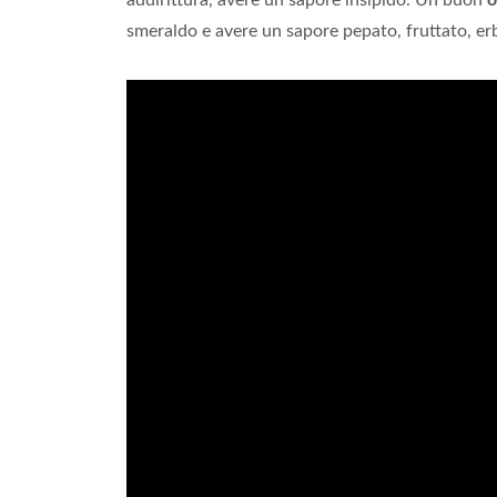
addirittura, avere un sapore insipido. Un buon
o
smeraldo e avere un sapore pepato, fruttato, 