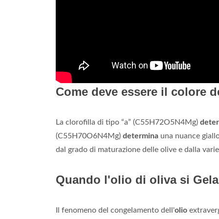
Come deve essere il colore de
La clorofilla di tipo “a” (C55H72O5N4Mg)
deter
(C55H70O6N4Mg)
determina
una nuance giallo
dal grado di maturazione delle olive e dalla variet
Quando l'olio di oliva si Gel
Il fenomeno del congelamento dell'
olio
extraverg