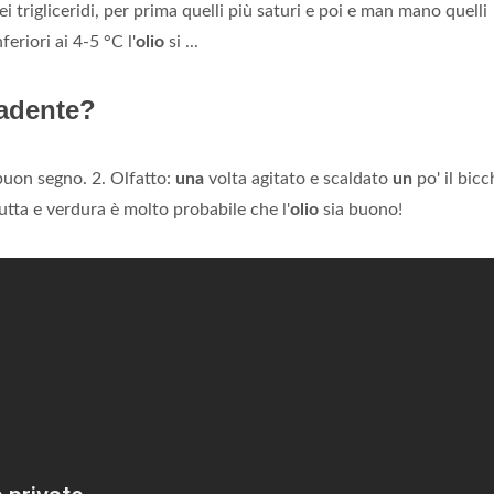
ei trigliceridi, per prima quelli più saturi e poi e man mano quelli
eriori ai 4-5 °C l'
olio
si ...
cadente?
uon segno. 2. Olfatto:
una
volta agitato e scaldato
un
po' il bicc
utta e verdura è molto probabile che l'
olio
sia buono!