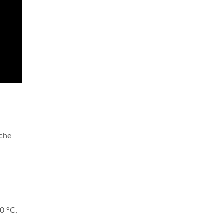
nche
10 °C,