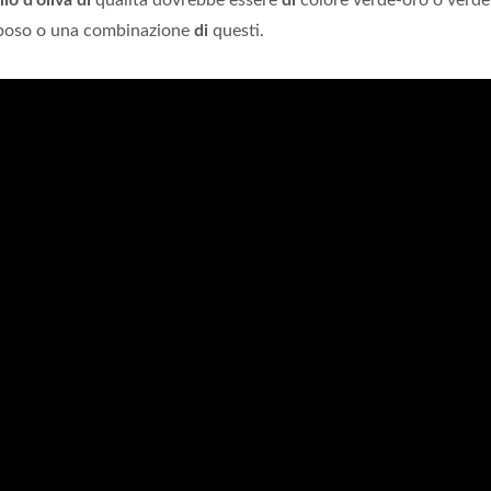
lio d'oliva di
qualità dovrebbe essere
di
colore verde-oro o verde
erboso o una combinazione
di
questi.