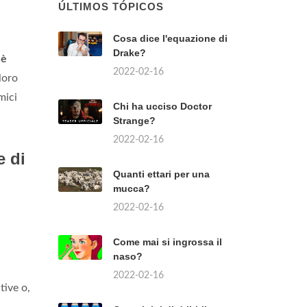
ÚLTIMOS TÓPICOS
Cosa dice l'equazione di
Drake?
d
è
2022-02-16
 loro
mici
Chi ha ucciso Doctor
Strange?
2022-02-16
e di
Quanti ettari per una
mucca?
2022-02-16
Come mai si ingrossa il
naso?
2022-02-16
tive o,