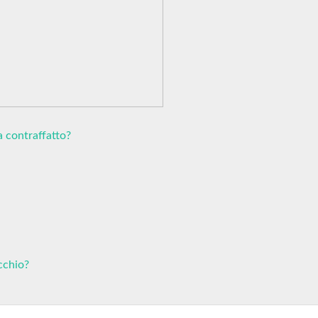
a contraffatto?
cchio?