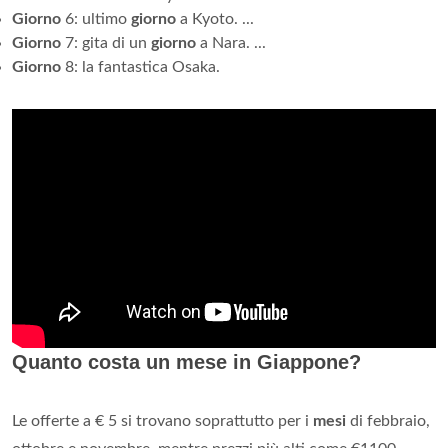
Giorno
6: ultimo
giorno
a Kyoto. ...
Giorno
7: gita di un
giorno
a Nara. ...
Giorno
8: la fantastica Osaka.
Quanto costa un mese in Giappone?
Le offerte a € 5 si trovano soprattutto per i
mesi
di febbraio,