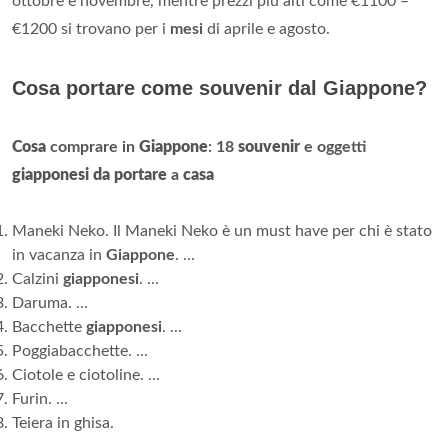
ottobre e novembre, mentre prezzi più alti come €1100 –
€1200 si trovano per i
mesi
di aprile e agosto.
Cosa portare come souvenir dal Giappone?
Cosa
comprare in
Giappone
: 18
souvenir
e oggetti
giapponesi da portare
a
casa
Maneki Neko. Il Maneki Neko è un must have per chi è stato
in vacanza in
Giappone
. ...
Calzini
giapponesi
. ...
Daruma. ...
Bacchette
giapponesi
. ...
Poggiabacchette. ...
Ciotole e ciotoline. ...
Furin. ...
Teiera in ghisa.