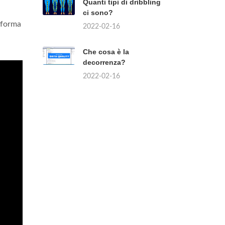
Quanti tipi di dribbling
ci sono?
 forma
2022-02-16
Che cosa è la
decorrenza?
2022-02-16