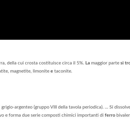
a, della cui crosta costituisce circa il 5%.
La
maggior parte
si tr
matite, magnetite, limonite
e
taconite.
 grigio-argenteo (gruppo VIII della tavola periodica). ... Si dissolv
ivo e forma due serie composti chimici importanti di
ferro
bivalent