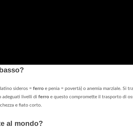
o basso?
latino sìderos =
ferro
e penìa = povertà) o anemia marziale. Si tra
adeguati livelli di
ferro
e questo compromette il trasporto di os
nchezza e fiato corto.
nte al mondo?