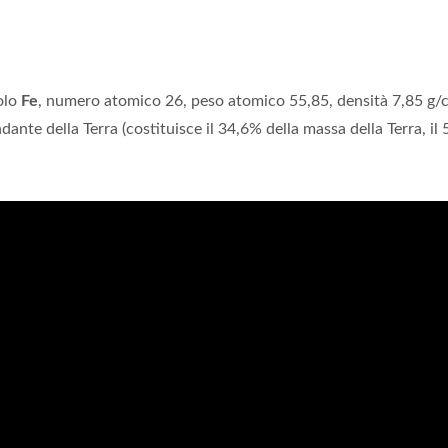
olo
Fe
, numero atomico 26, peso atomico 55,85, densità 7,85 g/
ante della Terra (costituisce il 34,6% della massa della Terra, il