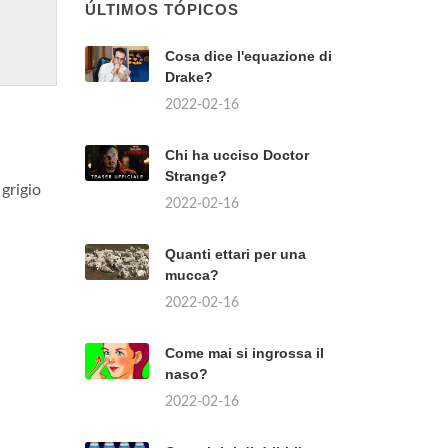
ÚLTIMOS TÓPICOS
Cosa dice l'equazione di
Drake?
2022-02-16
Chi ha ucciso Doctor
Strange?
 grigio
2022-02-16
Quanti ettari per una
mucca?
2022-02-16
Come mai si ingrossa il
naso?
2022-02-16