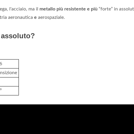
ga, l'acciaio, ma il
metallo più resistente e più
“forte” in assolu
ustria aeronautica
e
aerospaziale.
n assoluto?
6
ansizione
³