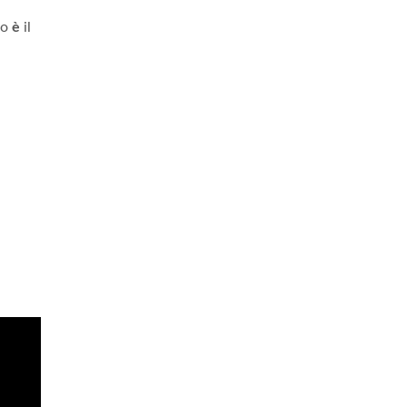
to
è
il