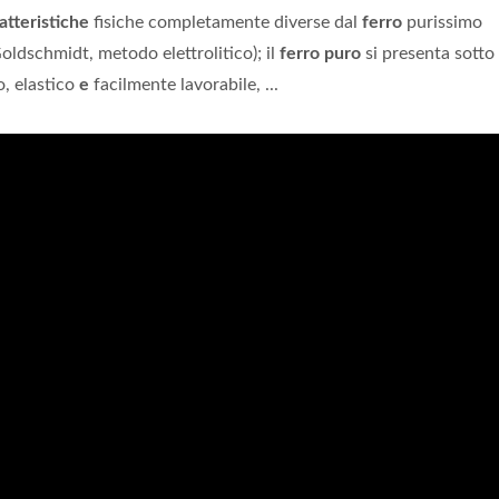
atteristiche
fisiche completamente diverse dal
ferro
purissimo
oldschmidt, metodo elettrolitico); il
ferro puro
si presenta sotto
o, elastico
e
facilmente lavorabile, ...