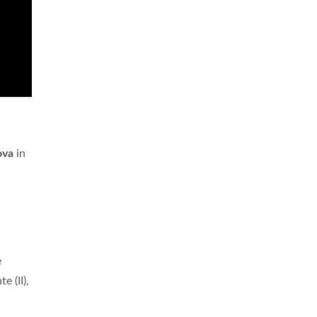
ova
in
e
e (II),