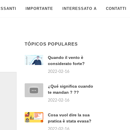
ESSANTI
IMPORTANTE
INTERESSATO A
CONTATTI
TÓPICOS POPULARES
Quando il vento è
considerato forte?
2022-02-16
¿Qué significa cuando
te mandan ? ??
2022-02-16
Cosa vuol dire la sua
pratica è stata evasa?
2022-02-16