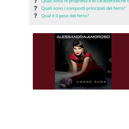
Quali sono le proprietà e le caratteristiche 
Quali sono i composti principali del ferro?
Qual è il peso del ferro?