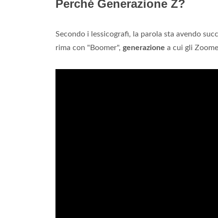
Perché Generazione Z?
Secondo i lessicografi, la parola sta avendo suc
rima con "Boomer",
generazione
a cui gli Zoome