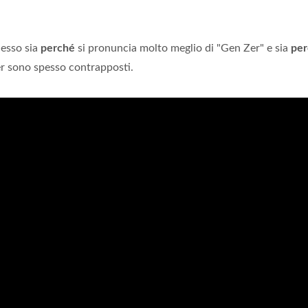
cesso sia
perché
si pronuncia molto meglio di "Gen Zer" e sia
per
r sono spesso contrapposti.