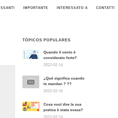
ESSANTI
IMPORTANTE
INTERESSATO A
CONTATTI
TÓPICOS POPULARES
Quando il vento è
considerato forte?
2022-02-16
¿Qué significa cuando
te mandan ? ??
2022-02-16
Cosa vuol dire la sua
pratica è stata evasa?
2022-02-16