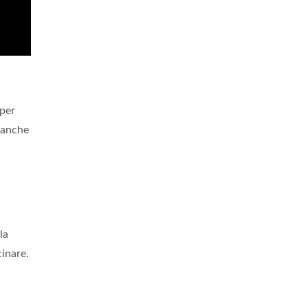
 per
branche
la
cinare.