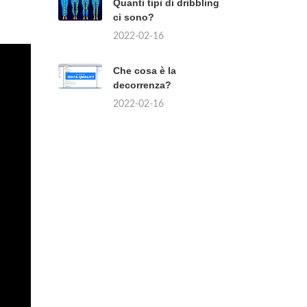
Quanti tipi di dribbling
ci sono?
2022-02-16
Che cosa è la
decorrenza?
2022-02-16