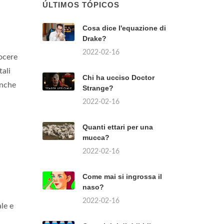
ÚLTIMOS TÓPICOS
Cosa dice l'equazione di
Drake?
2022-02-16
uocere
tali
Chi ha ucciso Doctor
anche
Strange?
2022-02-16
Quanti ettari per una
mucca?
2022-02-16
Come mai si ingrossa il
naso?
2022-02-16
le e