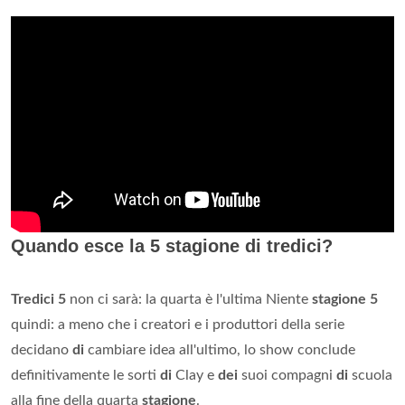
Quando esce la 5 stagione di tredici?
Tredici 5
non ci sarà: la quarta è l'ultima Niente
stagione 5
quindi: a meno che i creatori e i produttori della serie
decidano
di
cambiare idea all'ultimo, lo show conclude
definitivamente le sorti
di
Clay e
dei
suoi compagni
di
scuola
alla fine della quarta
stagione
.