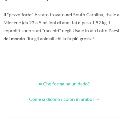
Il
“pezzo
forte
”
è
stato trovato
nel
South Carolina, risale
al
Miocene (da 23 a 5 milioni
di
anni fa)
e
pesa 1,92 kg. l
coproliti sono stati “raccolti” negli Usa
e
in altri otto Paesi
del mondo
. Tra gli animali chi la fa
più
grossa?
⇐ Che forma ha un dado?
Come si dicono i colori in arabo? ⇒