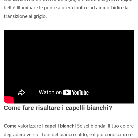
bello! Illuminare le punte aiuterà inoltre ad ammorbidire la
transizione al grigio.
Come fare risaltare i capelli bianchi?
Come
valorizzare i
capelli bianchi
Se sei bionda, il tuo colore
degraderà verso i toni del bianco caldo; è il più conosciuto e