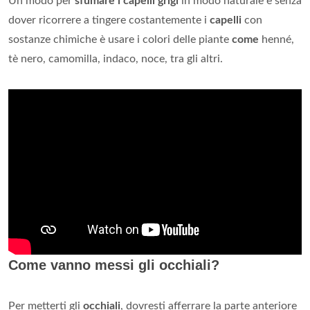
Un modo per
sfumare i capelli grigi
in modo naturale e senza
dover ricorrere a tingere costantemente i
capelli
con
sostanze chimiche è usare i colori delle piante
come
henné,
tè nero, camomilla, indaco, noce, tra gli altri.
Come vanno messi gli occhiali?
Per metterti gli
occhiali
, dovresti afferrare la parte anteriore