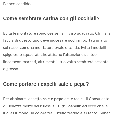
Bianco candido.
Come sembrare carina con gli occhiali?
Evita le montature spigolose se hai il viso quadrato. Chi ha la
faccia di questo tipo deve indossare
occhiali
portati in alto
sul naso,
con
una montatura ovale o tonda. Evita i modelli
spigolosi o squadrati che attirano l'attenzione sui tuoi
lineamenti marcati, altrimenti il tuo volto sembrerà pesante
o grosso.
Come portare i capelli sale e pepe?
Per abbinare l'aspetto
sale e pepe
delle radici, il Consulente
di Bellezza mette dei riflessi su tutti i
capelli
:
ed
ecco che le
luci assumono un colore tra il grigio freddo
e
argento. Super