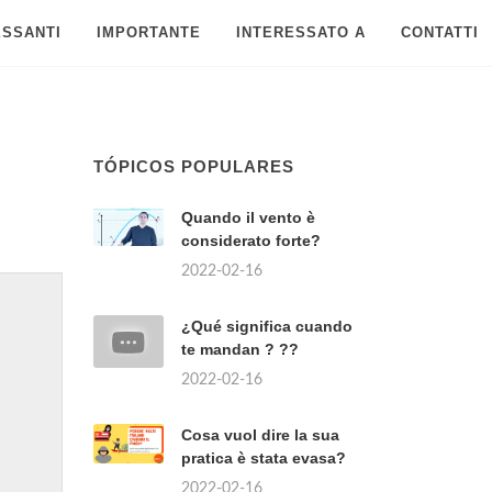
ESSANTI
IMPORTANTE
INTERESSATO A
CONTATTI
TÓPICOS POPULARES
Quando il vento è
considerato forte?
2022-02-16
¿Qué significa cuando
te mandan ? ??
2022-02-16
Cosa vuol dire la sua
pratica è stata evasa?
2022-02-16