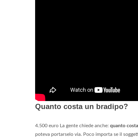
Quanto costa un bradipo?
4.500 euro La gente chiede anche:
quanto costa
poteva portarselo via. Poco importa se il sogge