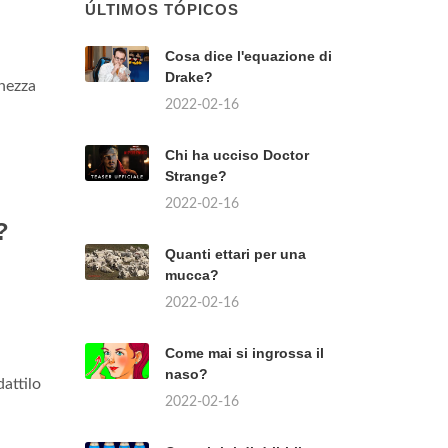
ÚLTIMOS TÓPICOS
Cosa dice l'equazione di
Drake?
ghezza
2022-02-16
Chi ha ucciso Doctor
Strange?
2022-02-16
?
Quanti ettari per una
mucca?
2022-02-16
Come mai si ingrossa il
naso?
dattilo
2022-02-16