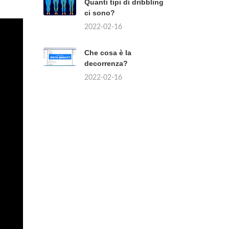
Quanti tipi di dribbling
ci sono?
2022-02-16
Che cosa è la
decorrenza?
2022-02-16