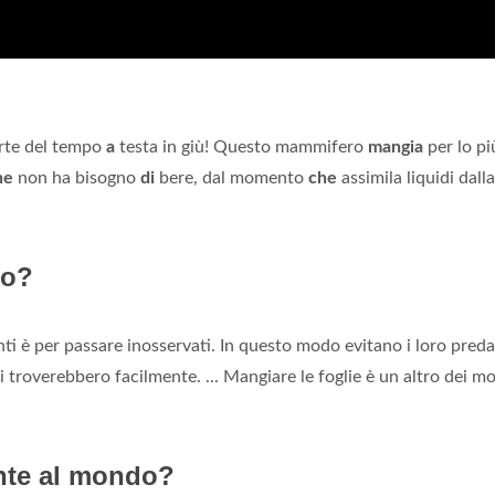
arte del tempo
a
testa in giù! Questo mammifero
mangia
per lo pi
he
non ha bisogno
di
bere, dal momento
che
assimila liquidi dalla
to?
ti è per passare inosservati. In questo modo evitano i loro preda
li troverebbero facilmente. ... Mangiare le foglie è un altro dei mo
ente al mondo?