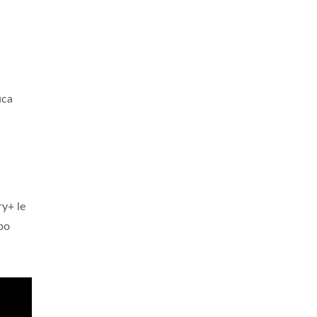
uca
ry+ le
po