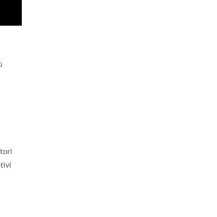
ù
tori
tivi