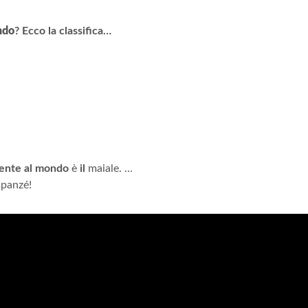
ondo
?
Ecco la classifica…
igente al mondo
è
il
maiale. ...
mpanzé!