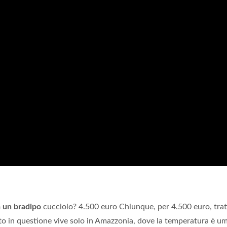
 un bradipo
cucciolo? 4.500 euro Chiunque, per 4.500 euro, tratt
tto in questione vive solo in Amazzonia, dove la temperatura è u