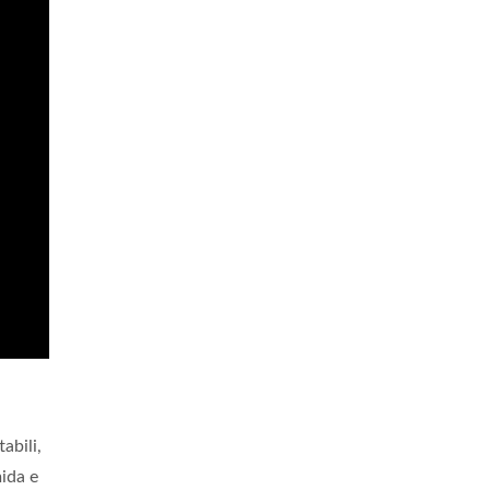
abili,
mida e