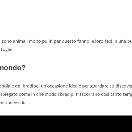
i
sono animali molto puliti per questo fanno le loro feci in una b
foglie.
l mondo?
ondiale
del
bradipo, un'occasione ideale per guardare su discove
e spiegato come in che modo i bradipi trascorrano così tanto tem
ntino verdi.