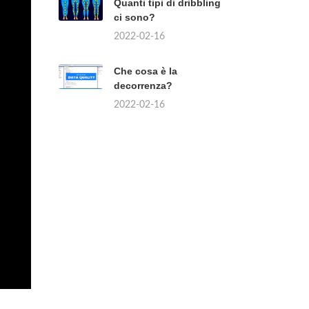
Quanti tipi di dribbling
ci sono?
2022-02-16
Che cosa è la
decorrenza?
2022-02-16