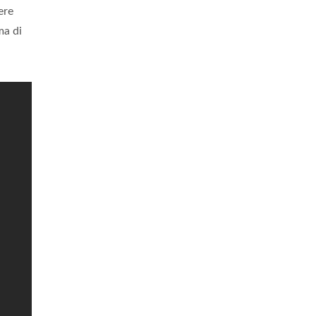
ere
ma di