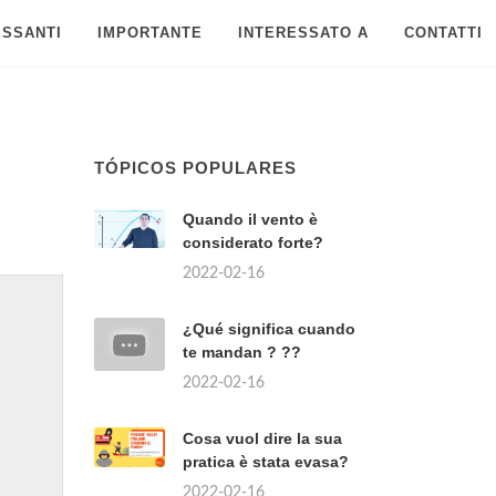
ESSANTI
IMPORTANTE
INTERESSATO A
CONTATTI
TÓPICOS POPULARES
Quando il vento è
considerato forte?
2022-02-16
¿Qué significa cuando
te mandan ? ??
2022-02-16
Cosa vuol dire la sua
pratica è stata evasa?
2022-02-16