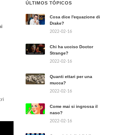
ÚLTIMOS TÓPICOS
Cosa dice l'equazione di
Drake?
hi
2022-02-16
Chi ha ucciso Doctor
Strange?
2022-02-16
Quanti ettari per una
mucca?
2022-02-16
tri
Come mai si ingrossa il
naso?
2022-02-16