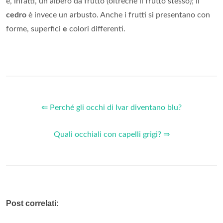
è, infatti, un albero da frutto (oltrechè il frutto stesso); il
cedro
è invece un arbusto. Anche i frutti si presentano con
forme, superfici
e
colori differenti.
⇐ Perché gli occhi di Ivar diventano blu?
Quali occhiali con capelli grigi? ⇒
Post correlati: