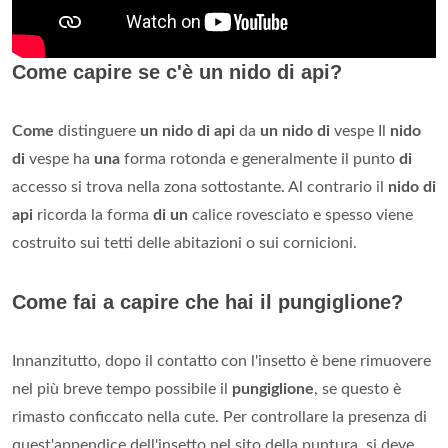
Come capire se c'è un nido di api?
Come
distinguere
un nido di api
da
un nido di
vespe Il
nido
di
vespe ha
una
forma rotonda e generalmente il punto
di
accesso si trova nella zona sottostante. Al contrario il
nido di
api
ricorda la forma
di un
calice rovesciato e spesso viene
costruito sui tetti delle abitazioni o sui cornicioni.
Come fai a capire che hai il pungiglione?
Innanzitutto, dopo il contatto con l'insetto è bene rimuovere
nel più breve tempo possibile il
pungiglione
, se questo è
rimasto conficcato nella cute. Per controllare la presenza di
quest'appendice dell'insetto nel sito della puntura, si deve