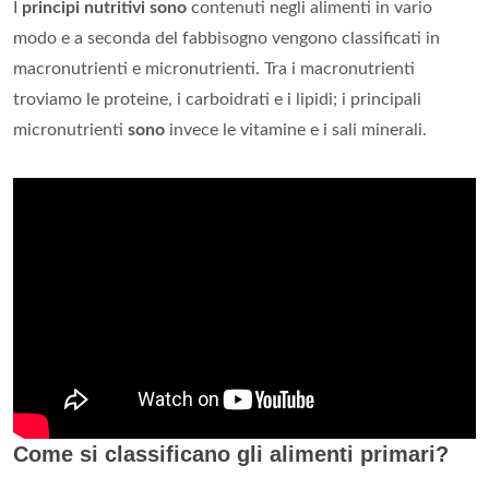
I
principi nutritivi sono
contenuti negli alimenti in vario
modo e a seconda del fabbisogno vengono classificati in
macronutrienti e micronutrienti. Tra i macronutrienti
troviamo le proteine, i carboidrati e i lipidi; i principali
micronutrienti
sono
invece le vitamine e i sali minerali.
Come si classificano gli alimenti primari?