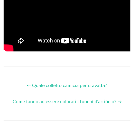
⇐ Quale colletto camicia per cravatta?
Come fanno ad essere colorati i fuochi d'artificio? ⇒