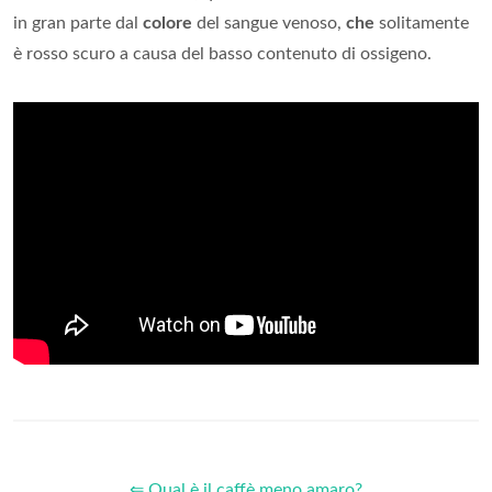
in gran parte dal
colore
del sangue venoso,
che
solitamente
è rosso scuro a causa del basso contenuto di ossigeno.
⇐ Qual è il caffè meno amaro?