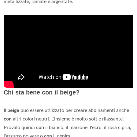
metallizzate, ramate e argentate.
Chi sta bene con il beige?
Il
beige
può essere utilizzato per creare abbinamenti anche
con
altri colori neutri. L'insieme è molto soft e rilassante.
Provalo quindi
con
il bianco, il marrone, l'ecrù, il rosa cipria,
l'azzurro polvere o
con
il denim.