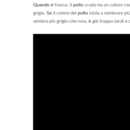
Quando è
fresco, il
pollo
crudo ha un colore ro
grigio.
Se
il colore del
pollo
inizia a sembrare pi
sembra più grigio che rosa,
è
già troppo tardi e 