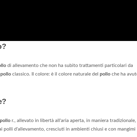
o?
llo
di allevamento che non ha subito trattamenti particolari da
l
pollo
classico. Il colore: è il colore naturale del
pollo
che ha avut
e?
pollo
r., allevato in libertà all'aria aperta, in maniera tradizionale,
 ai polli d'allevamento, cresciuti in ambienti chiusi e con mangimi