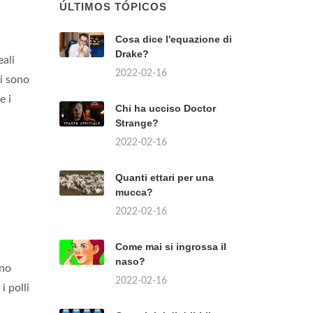
ÚLTIMOS TÓPICOS
Cosa dice l'equazione di
Drake?
eali
2022-02-16
li sono
e i
Chi ha ucciso Doctor
Strange?
2022-02-16
Quanti ettari per una
mucca?
2022-02-16
Come mai si ingrossa il
naso?
ono
2022-02-16
i polli