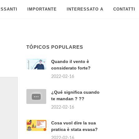
ESSANTI
IMPORTANTE
INTERESSATO A
CONTATTI
TÓPICOS POPULARES
Quando il vento è
considerato forte?
2022-02-16
¿Qué significa cuando
te mandan ? ??
2022-02-16
Cosa vuol dire la sua
pratica è stata evasa?
2022-02-16