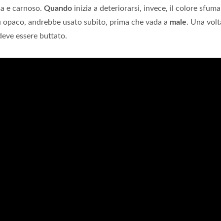
sa e carnoso.
Quando
inizia a deteriorarsi, invece, il colore sfuma
ù opaco, andrebbe usato subito, prima che vada a
male
. Una volt
deve essere buttato.