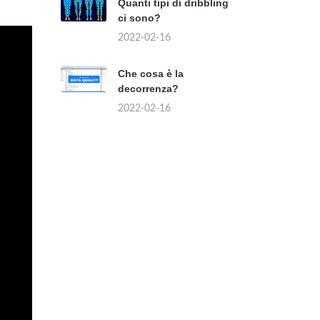
Quanti tipi di dribbling
ci sono?
2022-02-16
Che cosa è la
decorrenza?
2022-02-16