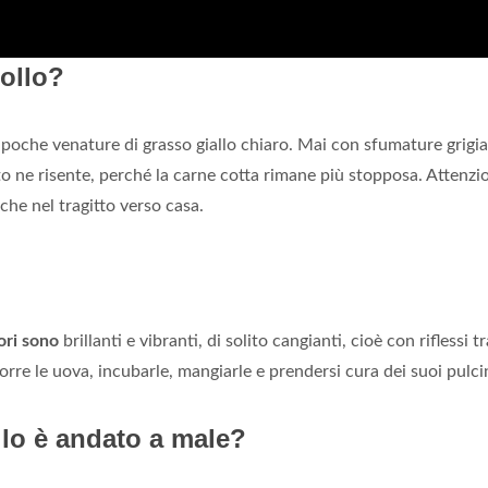
ollo?
poche venature di grasso giallo chiaro. Mai con sfumature grigia
to ne risente, perché la carne cotta rimane più stopposa. Attenzi
he nel tragitto verso casa.
ori sono
brillanti e vibranti, di solito cangianti, cioè con riflessi tr
eporre le uova, incubarle, mangiarle e prendersi cura dei suoi pulcin
llo è andato a male?