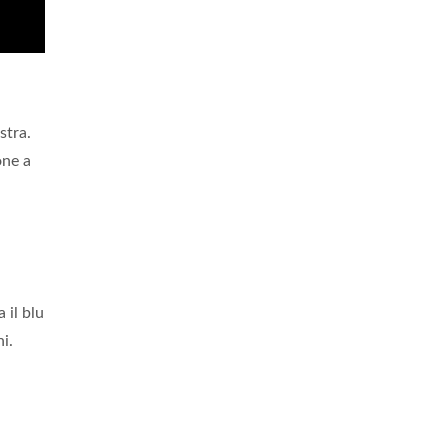
stra.
one a
a il blu
i.