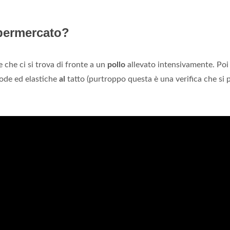
upermercato?
 che ci si trova di fronte a un
pollo
allevato intensivamente. Poi
sode ed elastiche
al
tatto (purtroppo questa è una verifica che si 