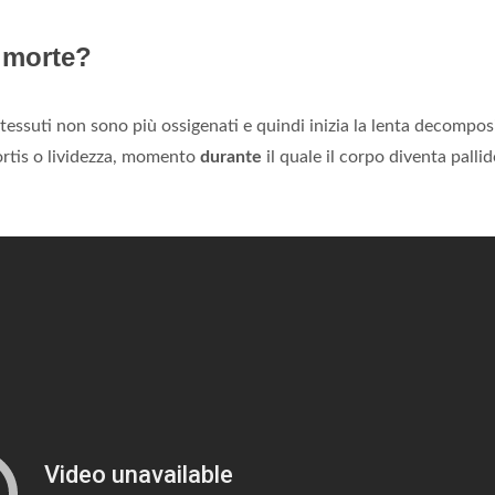
a morte?
i tessuti non sono più ossigenati e quindi inizia la lenta decompos
mortis o lividezza, momento
durante
il quale il corpo diventa pallid