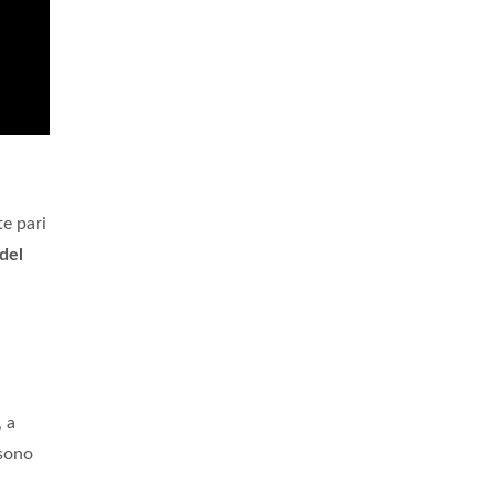
e pari
del
 a
 sono