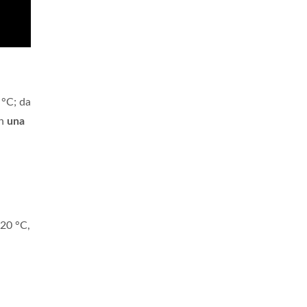
 °C; da
on
una
120 °C,