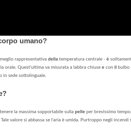
l corpo umano?
a meglio rappresentativa
della
temperatura centrale -
è
solitament
la orale. Quest'ultima va misurata a labbra chiuse
e
con
il
bulbo
o in sede sottolinguale.
e?
itenere la massima sopportabile sulla
pelle
per brevissimo tempo,
 Tale valore si abbassa se l'aria è umida. Purtroppo negli incendi