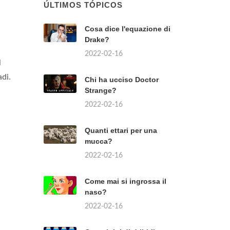
ÚLTIMOS TÓPICOS
Cosa dice l'equazione di
Drake?
2022-02-16
l
di.
Chi ha ucciso Doctor
Strange?
2022-02-16
Quanti ettari per una
mucca?
2022-02-16
Come mai si ingrossa il
naso?
2022-02-16