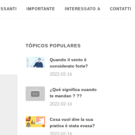
ESSANTI
IMPORTANTE
INTERESSATO A
CONTATTI
TÓPICOS POPULARES
Quando il vento è
considerato forte?
2022-02-16
¿Qué significa cuando
te mandan ? ??
2022-02-16
Cosa vuol dire la sua
pratica è stata evasa?
2022-02-16