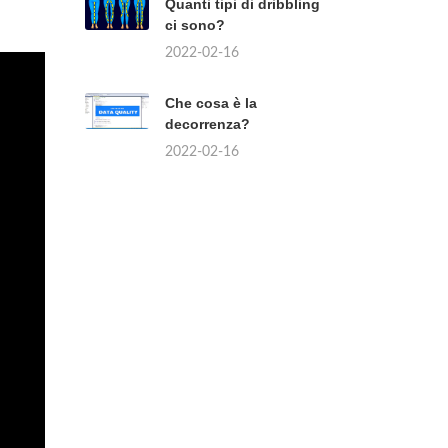
Quanti tipi di dribbling
ci sono?
2022-02-16
Che cosa è la
decorrenza?
2022-02-16