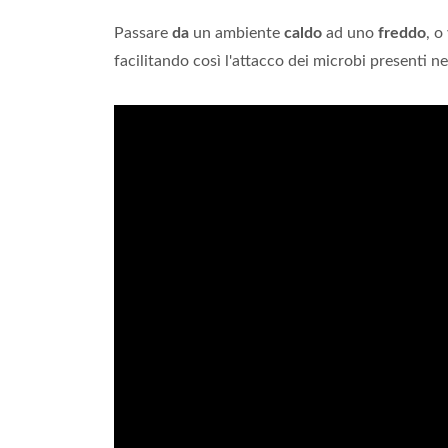
Passare
da
un ambiente
caldo
ad uno
freddo
, o
facilitando così l'attacco dei microbi presenti nel