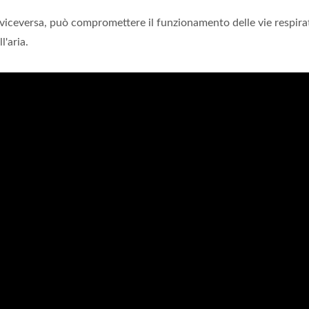
 viceversa, può compromettere il funzionamento delle vie respira
l'aria.