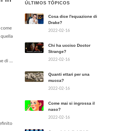
ÚLTIMOS TÓPICOS
Cosa dice l'equazione di
Drake?
e come
2022-02-16
 quella
Chi ha ucciso Doctor
Strange?
2022-02-16
 di ...
Quanti ettari per una
mucca?
2022-02-16
Come mai si ingrossa il
naso?
2022-02-16
efinito