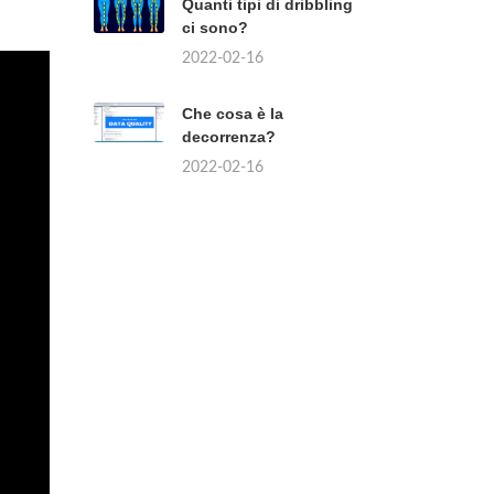
Quanti tipi di dribbling
ci sono?
2022-02-16
Che cosa è la
decorrenza?
2022-02-16