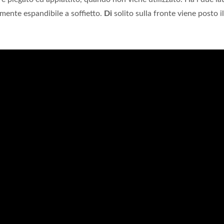
mente espandibile a soffietto.
Di
solito sulla fronte viene posto il