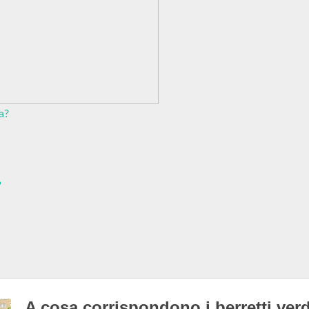
a?
?
A cosa corrispondono i berretti verd