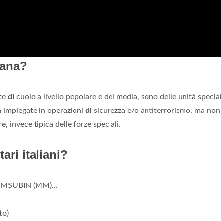
iana?
te
di
cuoio a livello popolare e dei media, sono delle unità special
 impiegate in operazioni
di
sicurezza e/o antiterrorismo, ma non
, invece tipica delle forze speciali.
tari italiani?
COMSUBIN (MM)...
to)