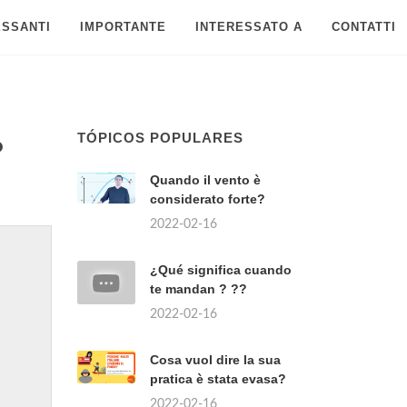
ESSANTI
IMPORTANTE
INTERESSATO A
CONTATTI
TÓPICOS POPULARES
?
Quando il vento è
considerato forte?
2022-02-16
¿Qué significa cuando
te mandan ? ??
2022-02-16
Cosa vuol dire la sua
pratica è stata evasa?
2022-02-16