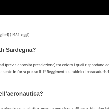
glieri) (1981-oggi)
 di Sardegna?
ati (previa apposita preselezione) tra coloro i quali rispondano a
temente
in
forza presso il 1º Reggimento carabinieri paracadutisti
ell'aeronautica?
e piegato ed appiattito, quando non viene utilizzato. Ha i due lat