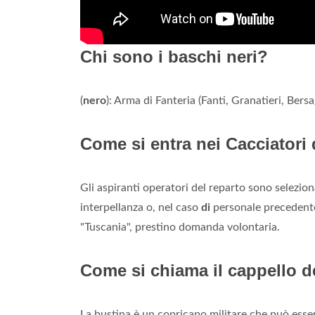
Chi sono i baschi neri?
(
nero
): Arma di Fanteria (Fanti, Granatieri, Bersa
Come si entra nei Cacciatori
Gli aspiranti operatori del reparto sono selezion
interpellanza o, nel caso
di
personale preceden
"Tuscania", prestino domanda volontaria.
Come si chiama il cappello d
La bustina è un copricapo militare che può esser