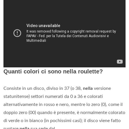
Quanti colori ci sono nella roulette?
Consiste in un disco, diviso in 37 (o 38,
nella
versione
statunitense) settori numerati da 0 a 36 e colorati
alternativamente in rosso e nero, mentre lo zero (0), come il
doppio zero (00) quando è presente, è normalmente colorato
di verde o in bianco (in pochissimi casi); il disco viene fatto
ruotare
nella
sua sede dal ...