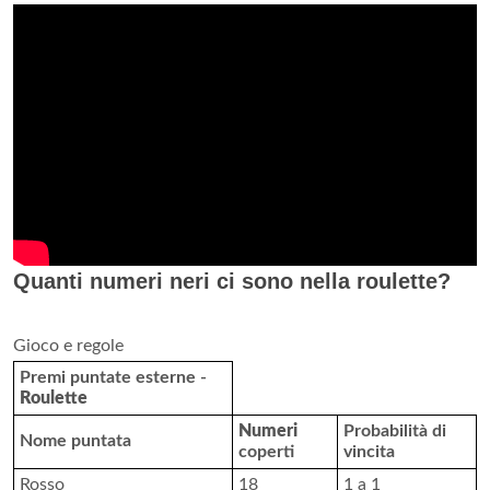
Quanti numeri neri ci sono nella roulette?
Gioco e regole
Premi puntate esterne -
Roulette
Numeri
Probabilità di
Nome puntata
coperti
vincita
Rosso
18
1 a 1