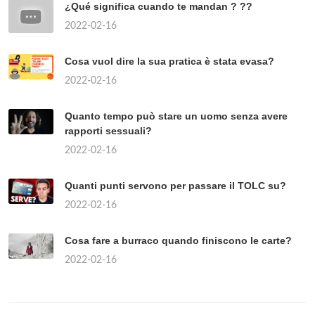
¿Qué significa cuando te mandan ? ??
2022-02-16
Cosa vuol dire la sua pratica è stata evasa?
2022-02-16
Quanto tempo può stare un uomo senza avere
rapporti sessuali?
2022-02-16
Quanti punti servono per passare il TOLC su?
2022-02-16
Cosa fare a burraco quando finiscono le carte?
2022-02-16