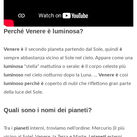
Perché Venere è luminosa?
Venere è
il secondo pianeta partendo dal Sole, quindi
è
sempre abbastanza vicino al Sole nel cielo. Appare come una
luminosa
"stella" mattutina o serale:
è
il corpo celeste più
luminoso
nel cielo notturno dopo la Luna. ...
Venere è
così
luminoso perché è
coperto di nubi che riflettono gran parte
della luce del Sole.
Quali sono i nomi dei pianeti?
Tra i
pianeti
interni, troviamo nell'ordine: Mercurio (il più
vicino al Sole), Venere, la Terra e Marte. I
pianeti
esterni