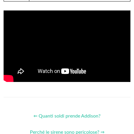
direzione fascista.
Perché Mussolini attacco l'Etiopia?
L'inizio delle ostilità
Mussolini
voleva mettere in evidenza
che l'
Etiopia
– ai suoi occhi - non era uno Stato sovrano, ma
un territorio selvaggio, in cui non valevano le regole del
diritto internazionale.
Chi ha fondato le prime colonie?
Tredici
colonie
Nascita
1607 con Giacomo I d'Inghilterra
Fondazione della
colonia
della Virginia ad
Causa
opera di
coloni
inglesi