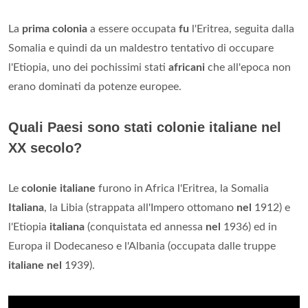
Quale fu la prima colonia in America?
Colonia della Virginia La
Colonia
della Virginia
fu la prima
colonia
britannica, fondata da puritani in fuga
dall'Inghilterra dalle guerre di religione. Fondata nel Nord
America
, è esistita per un breve lasso di tempo nel XVI
secolo, e in seguito dal 1607 fino alla Rivoluzione
americana
.
Quale fu la prima colonia italiana in Africa?
La
prima colonia
a essere occupata
fu
l'Eritrea, seguita dalla
Somalia e quindi da un maldestro tentativo di occupare
l'Etiopia, uno dei pochissimi stati
africani
che all'epoca non
erano dominati da potenze europee.
Quali Paesi sono stati colonie italiane nel