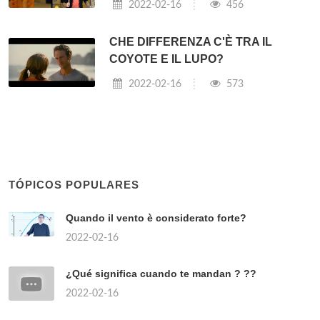
Perché le sirene sono pericolose? ⇒
Post correlati:
QUAL È IL MIGLIOR PROFUMO
DA UOMO?
2022-02-16
482
PERCHÉ SI CHIAMA CAFFÈ?
2022-02-16
408
QUAL È IL COCKTAIL PIÙ