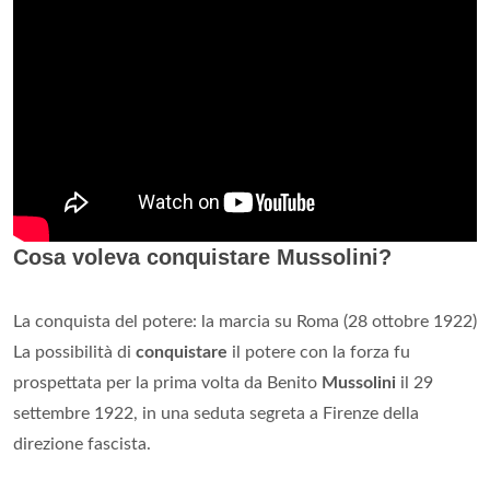
XX secolo?
Le
colonie italiane
furono in Africa l'Eritrea, la Somalia
Italiana
, la Libia (strappata all'Impero ottomano
nel
1912) e
l'Etiopia
italiana
(conquistata ed annessa
nel
1936) ed in
Europa il Dodecaneso e l'Albania (occupata dalle truppe
italiane nel
1939).