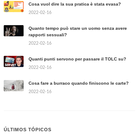
FAMOSO DEL MONDO?
2022-02-16
456
CHE DIFFERENZA C'È TRA IL
COYOTE E IL LUPO?
2022-02-16
573
TÓPICOS POPULARES
Quando il vento è considerato forte?
2022-02-16
¿Qué significa cuando te mandan ? ??