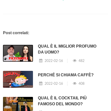
Fine
4 luglio 1776 con Giorgio III del Regno Unito
Causa
Dichiarazione d'indipendenza degli Stati Uniti
⇐ Quanti soldi prende Addison?