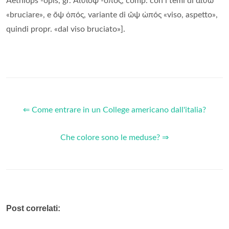
Aethiops -opis, gr. Αἰϑίοψ -οπος, comp. con i temi di αἴϑω
«bruciare», e ὄψ ὀπός, variante di ὤψ ὠπός «viso, aspetto»,
quindi propr. «dal viso bruciato»].
⇐ Come entrare in un College americano dall'italia?
Che colore sono le meduse? ⇒
Post correlati: