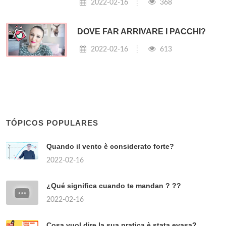
2022-02-16
368
DOVE FAR ARRIVARE I PACCHI?
2022-02-16
613
TÓPICOS POPULARES
Quando il vento è considerato forte?
2022-02-16
¿Qué significa cuando te mandan ? ??
2022-02-16
Cosa vuol dire la sua pratica è stata evasa?