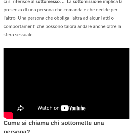
ci si riferisce al
sottomesso
. ... La
sottomissione
implica la
presenza di una persona che comanda e che decide per
l'altro. Una persona che obbliga l'altra ad alcuni atti o
comportamenti che possono talora andare anche oltre la
sfera sessuale.
Come si chiama chi sottomette una
persona?