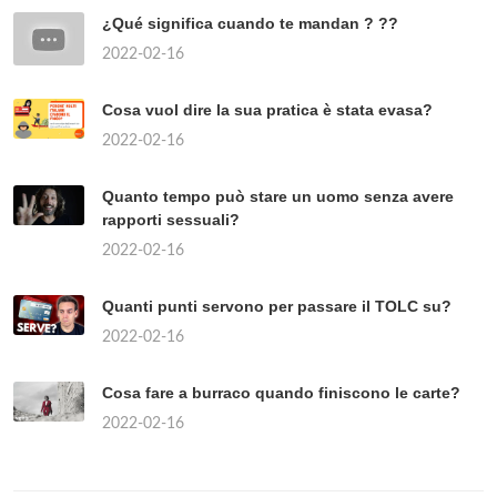
¿Qué significa cuando te mandan ? ??
2022-02-16
Cosa vuol dire la sua pratica è stata evasa?
2022-02-16
Quanto tempo può stare un uomo senza avere
rapporti sessuali?
2022-02-16
Quanti punti servono per passare il TOLC su?
2022-02-16
Cosa fare a burraco quando finiscono le carte?
2022-02-16