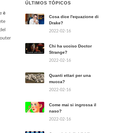
ÚLTIMOS TÓPICOS
te
è
Cosa dice l'equazione di
ete
Drake?
del
2022-02-16
router
Chi ha ucciso Doctor
Strange?
2022-02-16
Quanti ettari per una
mucca?
2022-02-16
Come mai si ingrossa il
naso?
2022-02-16