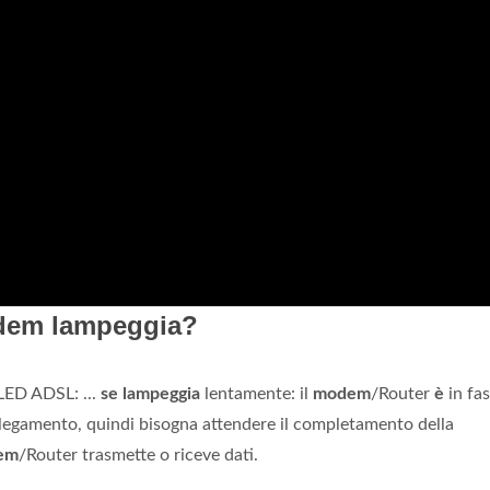
odem lampeggia?
 LED ADSL: ...
se lampeggia
lentamente: il
modem
/Router
è
in fas
llegamento, quindi bisogna attendere il completamento della
em
/Router trasmette o riceve dati.