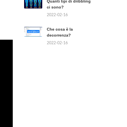
Quanti tipi di dribbling
ci sono?
2022-02-16
Che cosa è la
decorrenza?
2022-02-16