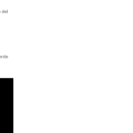
o del
erde