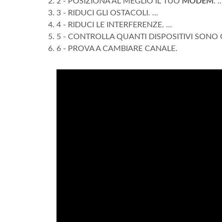
2 - POSIZIONA AL MEGLIO IL TUO
MODEM
. ..
3 - RIDUCI GLI OSTACOLI. ...
4 - RIDUCI LE INTERFERENZE. ...
5 - CONTROLLA QUANTI DISPOSITIVI SONO C
6 - PROVA A CAMBIARE CANALE.