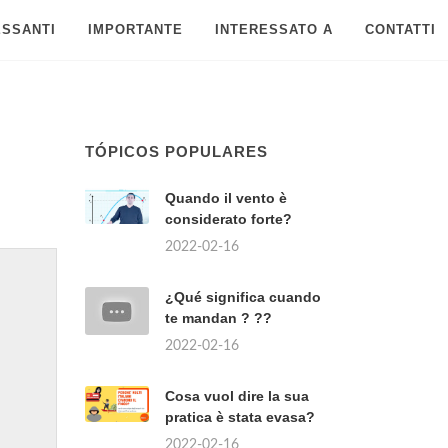
ESSANTI
IMPORTANTE
INTERESSATO A
CONTATTI
TÓPICOS POPULARES
Quando il vento è
considerato forte?
2022-02-16
¿Qué significa cuando
te mandan ? ??
2022-02-16
Cosa vuol dire la sua
pratica è stata evasa?
2022-02-16