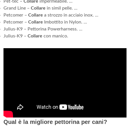
Pet-tec –
Collare
impermeabile. ...
Grand Line –
Collare
in simil pelle. ...
Petcomer –
Collare
a strozzo in acciaio inox. ...
Petcomer –
Collare
Imbottito in Nylon. ...
Julius-K9 – Pettorina Powerharness. ...
Julius-K9 –
Collare
con manico.
Qual è la migliore pettorina per cani?