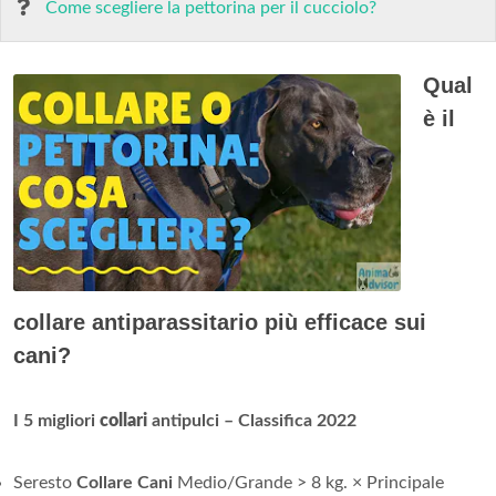
Come scegliere la pettorina per il cucciolo?
Qual
è il
collare antiparassitario più efficace sui
cani?
I 5 migliori
collari
antipulci – Classifica 2022
Seresto
Collare Cani
Medio/Grande > 8 kg. × Principale