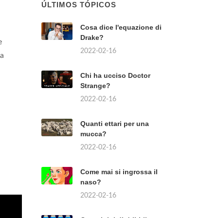
ÚLTIMOS TÓPICOS
Cosa dice l'equazione di
Drake?
e
2022-02-16
 a
Chi ha ucciso Doctor
Strange?
2022-02-16
Quanti ettari per una
mucca?
2022-02-16
Come mai si ingrossa il
naso?
2022-02-16