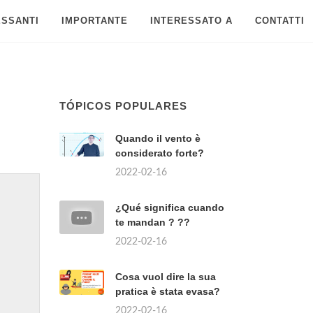
ESSANTI
IMPORTANTE
INTERESSATO A
CONTATTI
TÓPICOS POPULARES
Quando il vento è
considerato forte?
2022-02-16
¿Qué significa cuando
te mandan ? ??
2022-02-16
Cosa vuol dire la sua
pratica è stata evasa?
2022-02-16