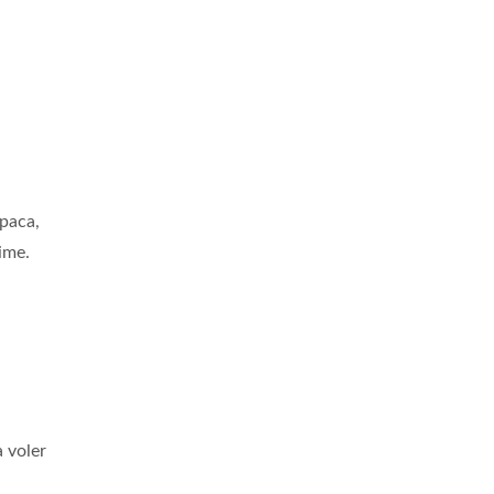
l
paca,
ime.
 voler