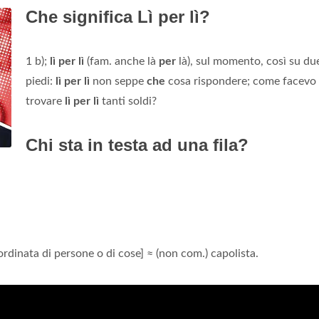
Che significa Lì per lì?
1 b);
lì per lì
(fam. anche là
per
là), sul momento, così su du
piedi:
lì per lì
non seppe
che
cosa rispondere; come facevo
trovare
lì per lì
tanti soldi?
Chi sta in testa ad una fila?
rdinata di persone o di cose] ≈ (non com.) capolista.