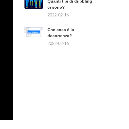
Quanti tipi di dribbling
ci sono?
2022-02-16
Che cosa è la
decorrenza?
2022-02-16