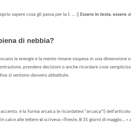
prio sapere cosa gli passa per la t. ... ||
Essere in testa
,
essere
a
 piena di nebbia?
ncano le energie e la mente rimane sospesa in una dimensione o
ncentrazione, prendere decisioni o anche ricordare cose sempliciss
tiva si sentono davvero abbattute.
 accento, è la forma arcaica (e ricordatevi “arcaica”!) dell'articolo
in calce alle lettere
si
scriveva «Trieste,
li
31 giorni di maggio… » a