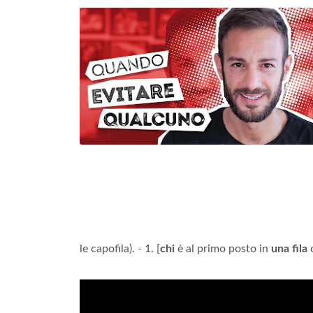
le capofila). - 1. [
chi
è al primo posto in
una fila
o