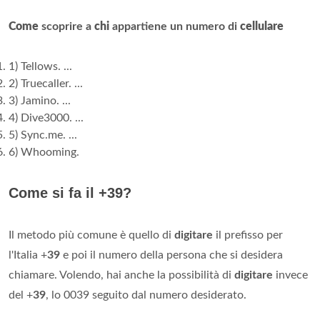
Come
scoprire a
chi
appartiene un numero di
cellulare
1) Tellows. ...
2) Truecaller. ...
3) Jamino. ...
4) Dive3000. ...
5) Sync.me. ...
6) Whooming.
Come si fa il +39?
Il metodo più comune è quello di
digitare
il prefisso per
l'Italia +
39
e poi il numero della persona che si desidera
chiamare. Volendo, hai anche la possibilità di
digitare
invece
del +
39
, lo 0039 seguito dal numero desiderato.