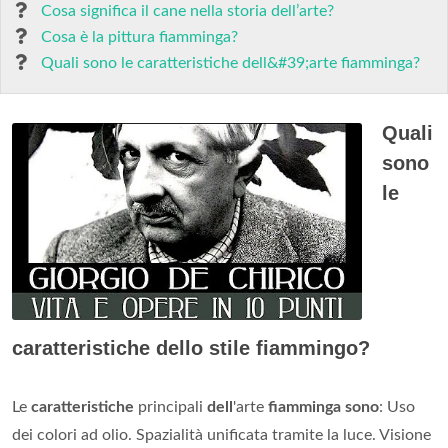
Cosa significa il cane nella storia dell’arte?
Cosa è la pittura fiamminga?
Quali sono le caratteristiche dell&#39;arte fiamminga?
Quali
sono
le
caratteristiche dello stile fiammingo?
Le
caratteristiche
principali
dell
'arte
fiamminga sono
: Uso
dei colori ad olio. Spazialità unificata tramite la luce. Visione