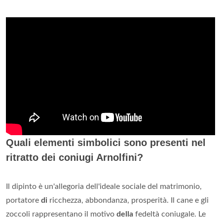
Quali elementi simbolici sono presenti nel
ritratto dei coniugi Arnolfini?
Il dipinto è un'allegoria dell'ideale sociale del matrimonio,
portatore
di
ricchezza, abbondanza, prosperità. Il cane e gli
zoccoli rappresentano il motivo
della
fedeltà coniugale. Le