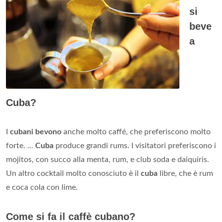
si
beve
a
Cuba?
I
cubani bevono
anche molto caffé, che preferiscono molto
forte. ...
Cuba
produce grandi rums. I visitatori preferiscono i
mojitos, con succo alla menta, rum, e club soda e daiquiris.
Un altro cocktail molto conosciuto è il
cuba
libre, che è rum
e coca cola con lime.
Come si fa il caffè cubano?