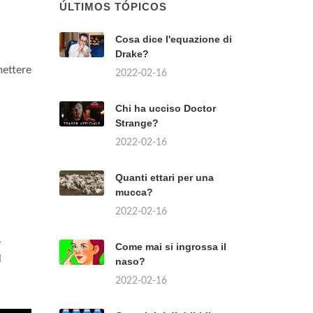
ÚLTIMOS TÓPICOS
,
Cosa dice l'equazione di
Drake?
mettere
2022-02-16
Chi ha ucciso Doctor
Strange?
2022-02-16
Quanti ettari per una
mucca?
2022-02-16
,
Come mai si ingrossa il
l
naso?
2022-02-16