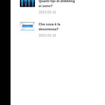
Quanti tipi di dribbling
ci sono?
2022-02-16
Che cosa è la
decorrenza?
2022-02-16