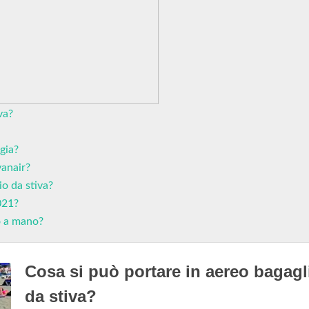
va?
igia?
yanair?
io da stiva?
021?
io a mano?
Cosa si può portare in aereo bagagl
da stiva?