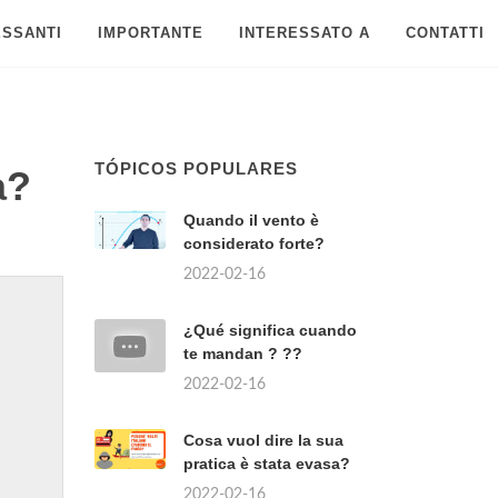
ESSANTI
IMPORTANTE
INTERESSATO A
CONTATTI
TÓPICOS POPULARES
a?
Quando il vento è
considerato forte?
2022-02-16
¿Qué significa cuando
te mandan ? ??
2022-02-16
Cosa vuol dire la sua
pratica è stata evasa?
2022-02-16