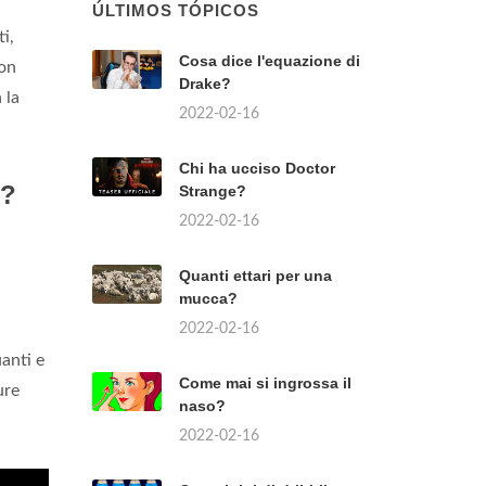
ÚLTIMOS TÓPICOS
i,
Cosa dice l'equazione di
non
Drake?
 la
2022-02-16
Chi ha ucciso Doctor
o?
Strange?
2022-02-16
Quanti ettari per una
mucca?
2022-02-16
uanti e
Come mai si ingrossa il
ure
naso?
2022-02-16