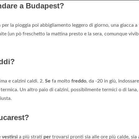
andare a Budapest?
er la pioggia poi abbigliamento leggero di giorno, una giacca a
ite (un pò freschetto la mattina presto e la sera, comunque vivibi
eddi?
ma e calzini caldi. 2.
Se
fa molto
freddo
, da -20 in giù, indossar
termica. Un altro paio di calzini, possibilmente termici o di lana,
iusta.
ucarest?
è
vestirsi
a più strati
per
trovarsi pronti sia alle ore più calde, sia 