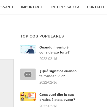
ESSANTI
IMPORTANTE
INTERESSATO A
CONTATTI
TÓPICOS POPULARES
Quando il vento è
considerato forte?
2022-02-16
¿Qué significa cuando
te mandan ? ??
2022-02-16
Cosa vuol dire la sua
pratica è stata evasa?
2022-02-16