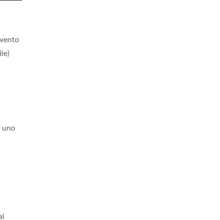
 vento
le)
e uno
al