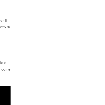
per
il
nto di
lo è
i
come