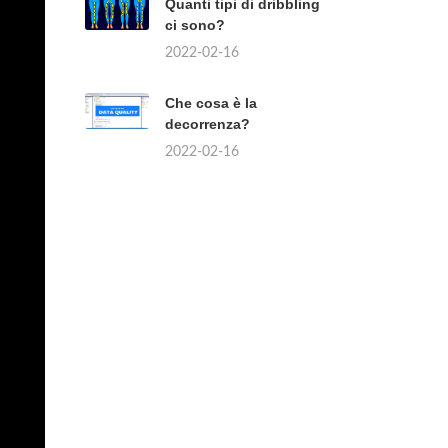
Quanti tipi di dribbling
ci sono?
2022-02-16
Che cosa è la
decorrenza?
2022-02-16