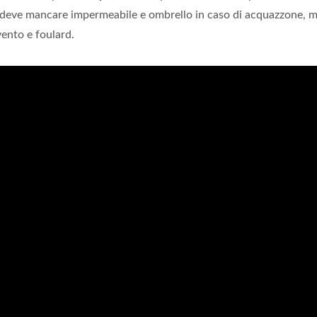
on deve mancare impermeabile e ombrello in caso di acquazzone, 
vento e foulard.