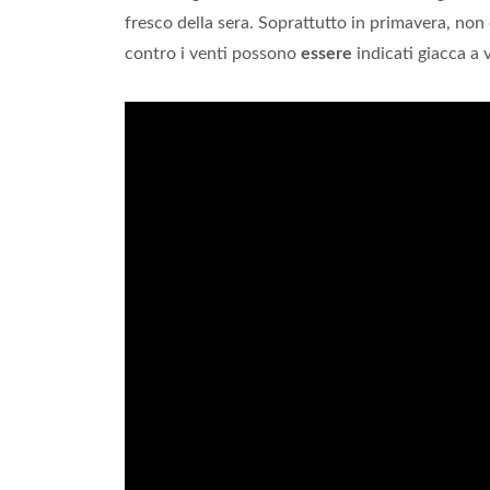
fresco della sera. Soprattutto in primavera, n
contro i venti possono
essere
indicati giacca a 