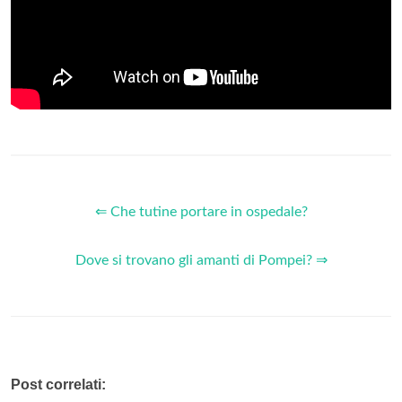
⇐ Che tutine portare in ospedale?
Dove si trovano gli amanti di Pompei? ⇒
Post correlati: