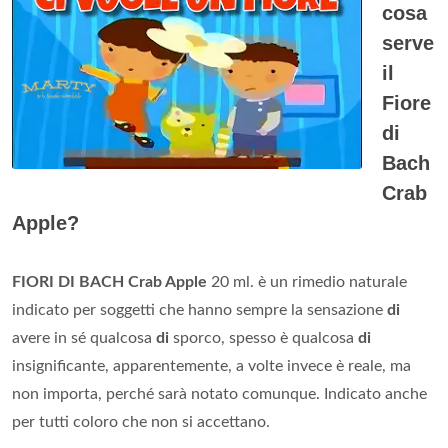
cosa
serve
il
Fiore
di
Bach
Crab
Apple?
FIORI DI BACH Crab Apple
20 ml. è un rimedio naturale
indicato per soggetti che hanno sempre la sensazione
di
avere in sé qualcosa
di
sporco, spesso è qualcosa
di
insignificante, apparentemente, a volte invece è reale, ma
non importa, perché sarà notato comunque. Indicato anche
per tutti coloro che non si accettano.