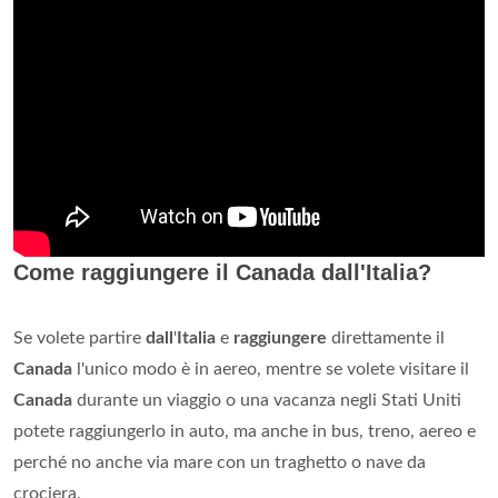
Come raggiungere il Canada dall'Italia?
Se volete partire
dall
'
Italia
e
raggiungere
direttamente il
Canada
l'unico modo è in aereo, mentre se volete visitare il
Canada
durante un viaggio o una vacanza negli Stati Uniti
potete raggiungerlo in auto, ma anche in bus, treno, aereo e
perché no anche via mare con un traghetto o nave da
crociera.