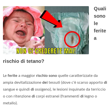
Quali
sono
le
ferite
a
rischio di tetano?
Le
ferite
a maggior
rischio sono
quelle caratterizzate da
ampia devitalizzazione
dei
tessuti (dove c'è scarso apporto
di
sangue e quindi
di
ossigeno), le lesioni inquinate da terriccio
o con ritenzione
di
corpi estranei (frammenti
di
legno o
metallo).