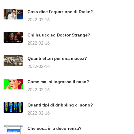
Cosa dice l'equazione di Drake?
2022-02-16
Chi ha ucciso Doctor Strange?
2022-02-16
Quanti ettari per una mucca?
2022-02-16
Come mai si ingrossa il naso?
2022-02-16
Quanti tipi di dribbling ci sono?
2022-02-16
Che cosa è la decorrenza?