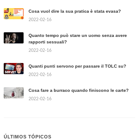
Cosa vuol dire la sua pratica è stata evasa?
2022-02-16
Quanto tempo può stare un uomo senza avere
rapporti sessuali?
2022-02-16
Quanti punti servono per passare il TOLC su?
2022-02-16
Cosa fare a burraco quando finiscono le carte?
2022-02-16
ÚLTIMOS TÓPICOS