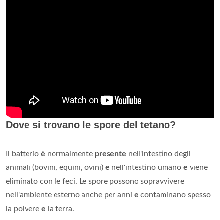
Dove si trovano le spore del tetano?
Il batterio
è
normalmente
presente
nell'intestino degli
animali (bovini, equini, ovini)
e
nell'intestino umano
e
viene
eliminato con le feci. Le spore possono sopravvivere
nell'ambiente esterno anche per anni
e
contaminano spesso
la polvere
e
la terra.