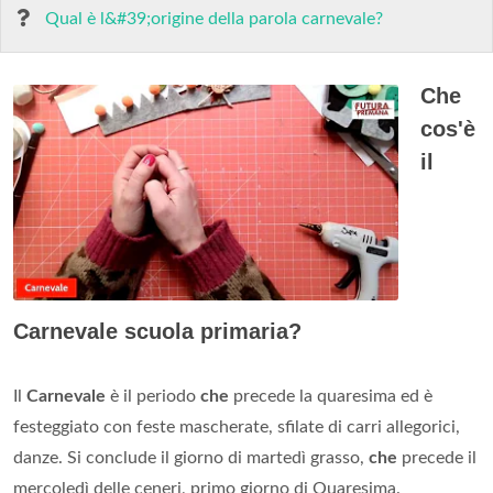
Qual è l&#39;origine della parola carnevale?
Che
cos'è
il
Carnevale scuola primaria?
Il
Carnevale
è il periodo
che
precede la quaresima ed è
festeggiato con feste mascherate, sfilate di carri allegorici,
danze. Si conclude il giorno di martedì grasso,
che
precede il
mercoledì delle ceneri, primo giorno di Quaresima.