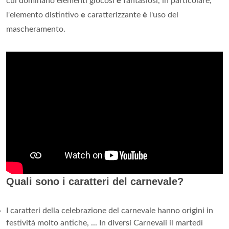
cui dominano elementi giocosi
e
fantasiosi, in particolare,
l'elemento distintivo
e
caratterizzante
è
l'uso del
mascheramento.
Quali sono i caratteri del carnevale?
I caratteri della celebrazione del carnevale hanno origini in
festività molto antiche, ... In diversi Carnevali il martedì