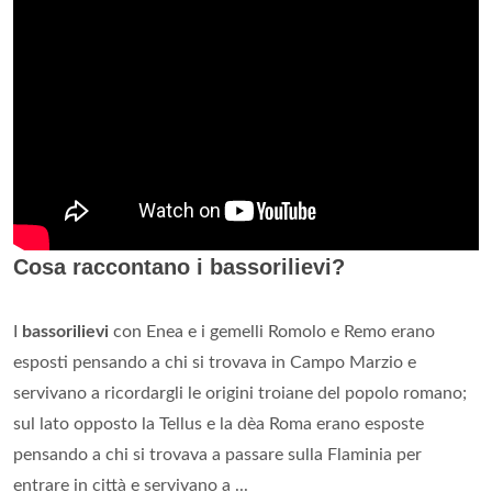
Cosa raccontano i bassorilievi?
I
bassorilievi
con Enea e i gemelli Romolo e Remo erano
esposti pensando a chi si trovava in Campo Marzio e
servivano a ricordargli le origini troiane del popolo romano;
sul lato opposto la Tellus e la dèa Roma erano esposte
pensando a chi si trovava a passare sulla Flaminia per
entrare in città e servivano a ...