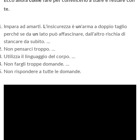
Ecco allora
come
fare per convincerlo a stare e restare con
te.
Impara ad amarti.
L
'insicurezza è
un
'arma a doppio taglio
perché se da
un
lato può affascinare, dall'altro rischia di
stancare da subito. ...
Non pensarci troppo. ...
Utilizza il linguaggio del corpo. ...
Non fargli troppe domande. ...
Non rispondere a tutte le domande.