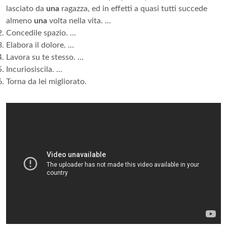
lasciato da
una
ragazza, ed in effetti a quasi tutti succede
almeno
una
volta nella vita. ...
Concedile spazio. ...
Elabora il dolore. ...
Lavora su te stesso. ...
Incuriosiscila. ...
Torna da lei migliorato.