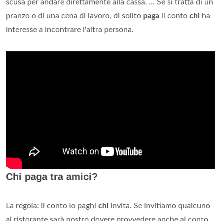
scusa per andare direttamente alla cassa. ... Se si tratta di un
pranzo o di una cena di lavoro, di solito
paga
il conto
chi
ha
interesse a incontrare l'altra persona.
Chi paga tra amici?
La regola: il conto lo paghi
chi
invita. Se invitiamo qualcuno
al ristorante sarà nostro dovere provvedere anche al conto,