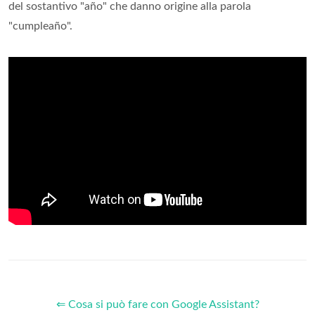
del sostantivo "año" che danno origine alla parola
"cumpleaño".
⇐ Cosa si può fare con Google Assistant?