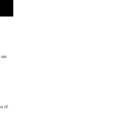
e
un
a di