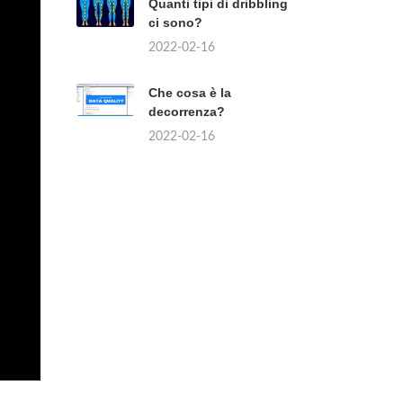
Quanti tipi di dribbling
ci sono?
2022-02-16
Che cosa è la
decorrenza?
2022-02-16