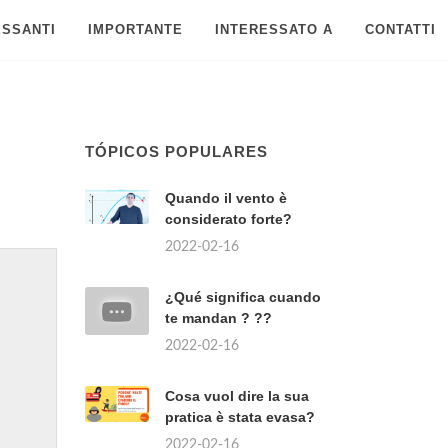
ESSANTI
IMPORTANTE
INTERESSATO A
CONTATTI
TÓPICOS POPULARES
Quando il vento è
considerato forte?
2022-02-16
¿Qué significa cuando
te mandan ? ??
2022-02-16
Cosa vuol dire la sua
pratica è stata evasa?
2022-02-16