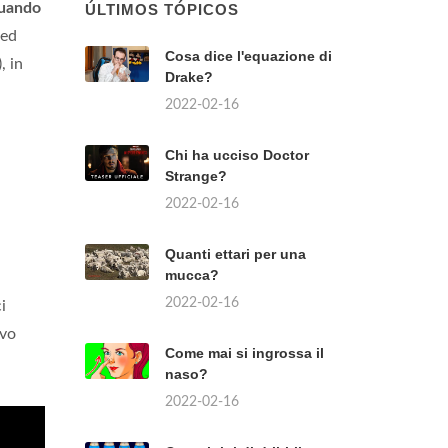
uando
ÚLTIMOS TÓPICOS
 ed
Cosa dice l'equazione di
, in
Drake?
.
2022-02-16
Chi ha ucciso Doctor
Strange?
2022-02-16
Quanti ettari per una
mucca?
2022-02-16
i
ivo
Come mai si ingrossa il
naso?
2022-02-16