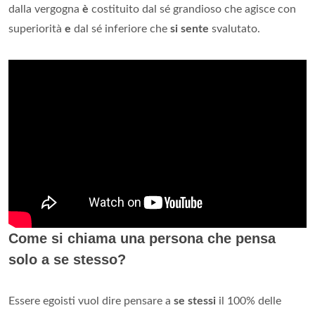
dalla vergogna
è
costituito dal sé grandioso che agisce con
superiorità
e
dal sé inferiore che
si sente
svalutato.
Come si chiama una persona che pensa
solo a se stesso?
Essere egoisti vuol dire pensare a
se stessi
il 100% delle