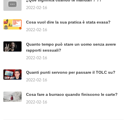
¿Qué significa cuando te mandan ? ??
2022-02-16
Cosa vuol dire la sua pratica è stata evasa?
2022-02-16
Quanto tempo può stare un uomo senza avere
rapporti sessuali?
2022-02-16
Quanti punti servono per passare il TOLC su?
2022-02-16
Cosa fare a burraco quando finiscono le carte?
2022-02-16