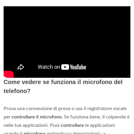
Come vedere se funziona il microfono del
telefono?
Prova una connessione di prova o usa il registratore vocale
per
controllare il microfono
. Se funziona bene, il colpevole è
nelle tue applicazioni. Puoi
controllare
le applicazioni
usando il
microfono
andando su: Impostazioni ->