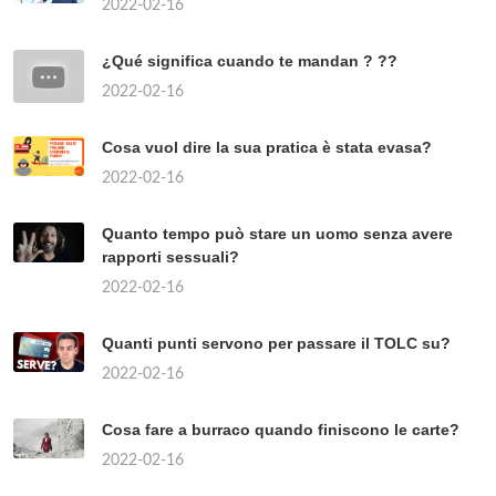
2022-02-16
¿Qué significa cuando te mandan ? ??
2022-02-16
Cosa vuol dire la sua pratica è stata evasa?
2022-02-16
Quanto tempo può stare un uomo senza avere
rapporti sessuali?
2022-02-16
Quanti punti servono per passare il TOLC su?
2022-02-16
Cosa fare a burraco quando finiscono le carte?
2022-02-16