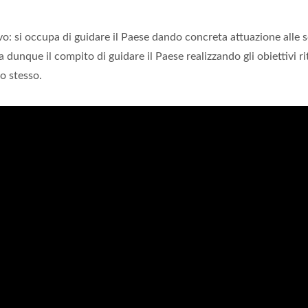
vo: si occupa di guidare il Paese dando concreta attuazione alle s
 dunque il compito di guidare il Paese realizzando gli obiettivi ri
lo stesso.