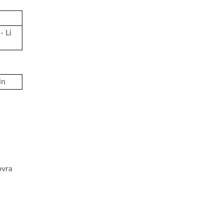
- Li
in
ovra