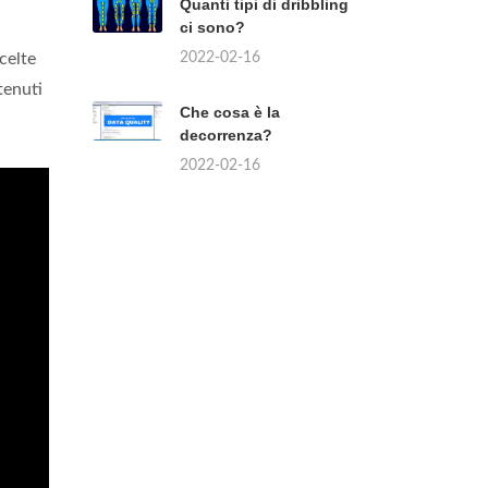
Quanti tipi di dribbling
ci sono?
2022-02-16
celte
tenuti
Che cosa è la
decorrenza?
2022-02-16