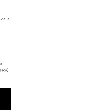
 della
si
esca)