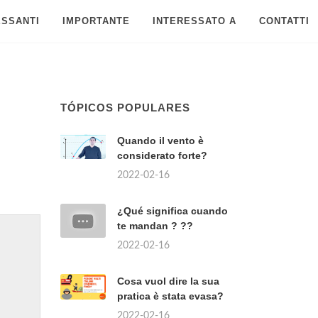
ESSANTI
IMPORTANTE
INTERESSATO A
CONTATTI
TÓPICOS POPULARES
Quando il vento è
considerato forte?
2022-02-16
¿Qué significa cuando
te mandan ? ??
2022-02-16
Cosa vuol dire la sua
pratica è stata evasa?
2022-02-16