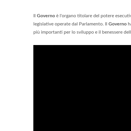
Il
Governo
è l'organo titolare del potere esecuti
legislative operate dal Parlamento. Il
Governo
ha
più importanti per lo sviluppo e il benessere del