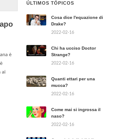
ÚLTIMOS TÓPICOS
Cosa dice l'equazione di
capo
Drake?
2022-02-16
Chi ha ucciso Doctor
iana è
Strange?
 è
2022-02-16
 ai
Quanti ettari per una
mucca?
2022-02-16
Come mai si ingrossa il
naso?
2022-02-16