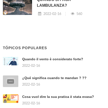
LAMBULANZA?
2022-02-16
560
TÓPICOS POPULARES
Quando il vento è considerato forte?
2022-02-16
¿Qué significa cuando te mandan ? ??
2022-02-16
Cosa vuol dire la sua pratica è stata evasa?
2022-02-16