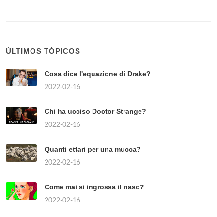
ÚLTIMOS TÓPICOS
Cosa dice l'equazione di Drake?
2022-02-16
Chi ha ucciso Doctor Strange?
2022-02-16
Quanti ettari per una mucca?
2022-02-16
Come mai si ingrossa il naso?
2022-02-16