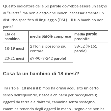
Questo indicatore delle 50
parole
dovrebbe essere un segno
di “allerta”, ma non è detto che indichi necessariamente un
disturbo specifico di linguaggio (DSL)....Il tuo bambino non
parla?
Età del
media
parole
media
parole
comprese
bambino
prodotte
2 Non si possono più
38-52 (4-161
18-
19 mesi
contare
parole
)
20-21
mesi
69-90 (9-242
parole
)
Cosa fa un bambino di 18 mesi?
Tra i 16 e i
18 mesi il
bimbo ha ormai acquisito
un
certo
senso dell'equilibrio, riesce a chinarsi per raccogliere gli
oggetti da terra e a rialzarsi, cammina senza sostegno,
cammina tenendo degli oggetti in mano - segno che non ha