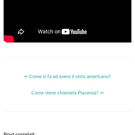
⇐ Come si fa ad avere il visto americano?
Come viene chiamata Piacenza? ⇒
Post correlati: