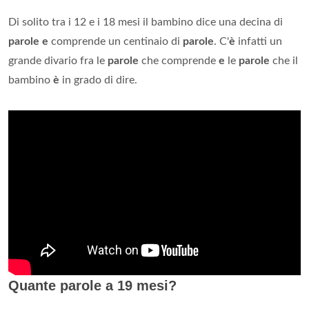
Di solito tra i 12 e i 18 mesi il bambino dice una decina di
parole e
comprende un centinaio di
parole
. C'
è
infatti un
grande divario fra le
parole
che comprende
e
le
parole
che il
bambino
è
in grado di dire.
Quante parole a 19 mesi?