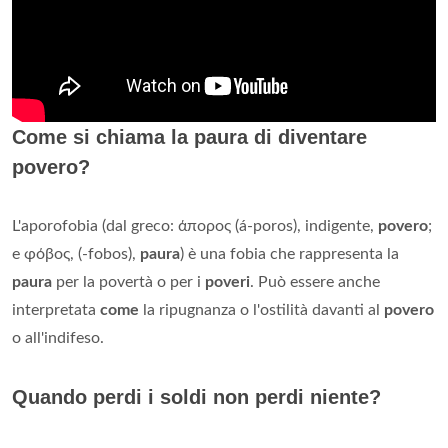
Come si chiama la paura di diventare
povero?
L'aporofobia (dal greco: άπορος (á-poros), indigente,
povero
;
e φόβος, (-fobos),
paura
) è una fobia che rappresenta la
paura
per la povertà o per i
poveri
. Può essere anche
interpretata
come
la ripugnanza o l'ostilità davanti al
povero
o all'indifeso.
Quando perdi i soldi non perdi niente?