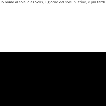
suo
nome
al sole, dies Solis, il giorno del sole in latino, e più tardi