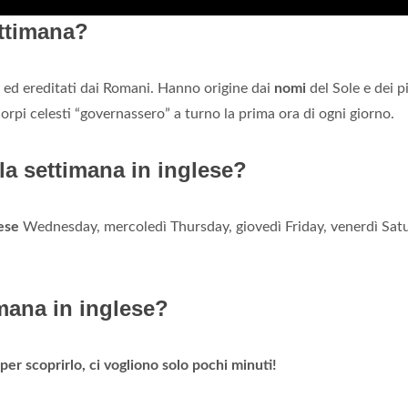
ettimana?
 ed ereditati dai Romani. Hanno origine dai
nomi
del Sole e dei p
orpi celesti “governassero” a turno la prima ora di ogni giorno.
a settimana in inglese?
lese
Wednesday, mercoledì Thursday, giovedì Friday, venerdì Sat
imana in inglese?
t per scoprirlo, ci vogliono solo pochi minuti!