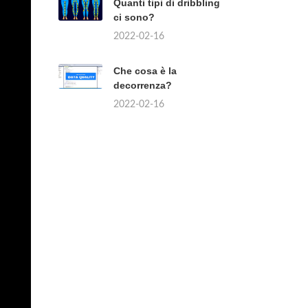
Quanti tipi di dribbling
ci sono?
2022-02-16
Che cosa è la
decorrenza?
2022-02-16