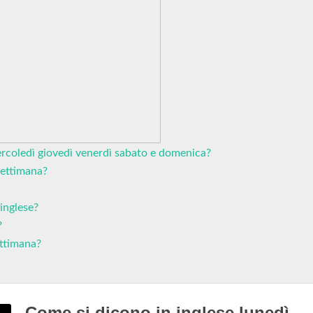
ercoledì giovedì venerdì sabato e domenica?
 settimana?
inglese?
?
ettimana?
Come si dicono in inglese lunedì