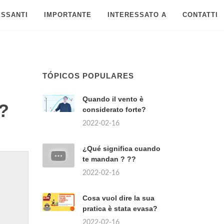
ESSANTI
IMPORTANTE
INTERESSATO A
CONTATTI
TÓPICOS POPULARES
Quando il vento è
?
considerato forte?
2022-02-16
¿Qué significa cuando
te mandan ? ??
2022-02-16
Cosa vuol dire la sua
pratica è stata evasa?
2022-02-16