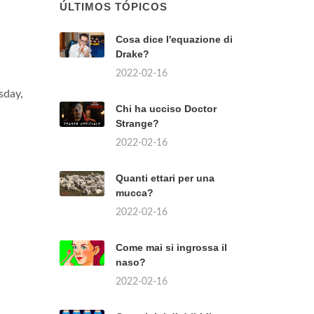
ÚLTIMOS TÓPICOS
Cosa dice l'equazione di
Drake?
2022-02-16
sday,
Chi ha ucciso Doctor
Strange?
2022-02-16
Quanti ettari per una
mucca?
2022-02-16
Come mai si ingrossa il
naso?
2022-02-16