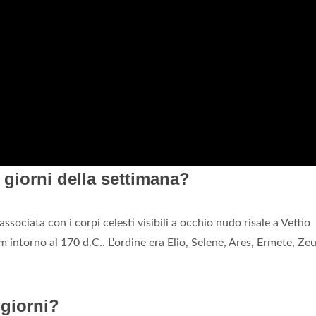
 giorni della settimana?
associata con i corpi celesti visibili a occhio nudo risale a Vettio
 intorno al 170 d.C.. L'ordine era Elio, Selene, Ares, Ermete, Zeu
 giorni?